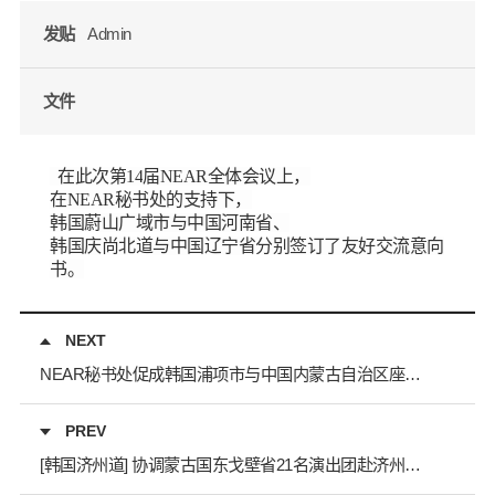
发贴
Admin
文件
在此次第
14
届
NEAR
全体会议
上，
在
NEAR
秘书处
的支持下，
韩国
蔚山广域市与中
国
河南省、
韩国庆尚
北道与中
国辽
宁省分
别签订
了友好交流意向
书
。
NEXT
NEAR秘书处促成韩国浦项市与中国内蒙古自治区座谈会
PREV
[韩国济州道] 协调蒙古国东戈壁省21名演出团赴济州道耽罗文化节参演（10.6.-10.10)