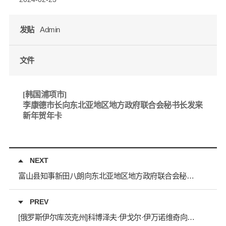
发贴
Admin
文件
[
韩国浦项市
]
李康德市长
向东北亚地区地方政府联合会秘书长发来
新年贺年卡
NEXT
富山县知事新田八朗向东北亚地区地方政府联合会秘书长发来能登半岛地震慰问信回信表示感谢
PREV
[俄罗斯伊尔库茨克州]科博泽夫·伊戈尔·伊万诺维奇向东北亚地区地方政府联合会秘书长发来新年贺年卡