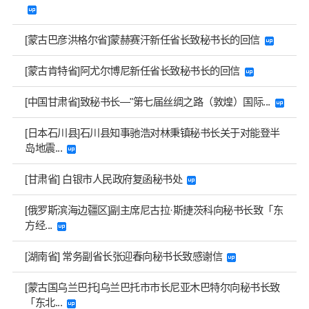
[蒙古巴彦洪格尔省]蒙赫赛汗新任省长致秘书长的回信
[蒙古肯特省]阿尤尔博尼新任省长致秘书长的回信
[中国甘肃省]致秘书长—"第七届丝绸之路（敦煌）国际...
[日本石川县]石川县知事驰浩对林秉镇秘书长关于对能登半
岛地震...
[甘肃省] 白银市人民政府复函秘书处
[俄罗斯滨海边疆区]副主席尼古拉·斯捷茨科向秘书长致「东
方经...
[湖南省] 常务副省长张迎春向秘书长致感谢信
[蒙古国乌兰巴托]乌兰巴托市市长尼亚木巴特尔向秘书长致
「东北...