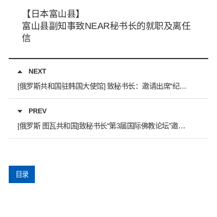
【日本富山县】
富山县副知事致NEAR秘书长的就职及离任
信
NEXT
[俄罗斯共和国驻韩国大使馆] 致秘书长：邀请出席“纪念中俄建立战略伙伴关系30周年暨中俄睦邻友好合作条约签署25周年招待会”
PREV
[俄罗斯 图瓦共和国]致秘书长“第3届国际佛教论坛”邀请函
目录