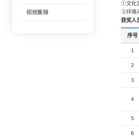
①文化交
②环境
视频集锦
获奖人
序号
1
2
3
4
5
6