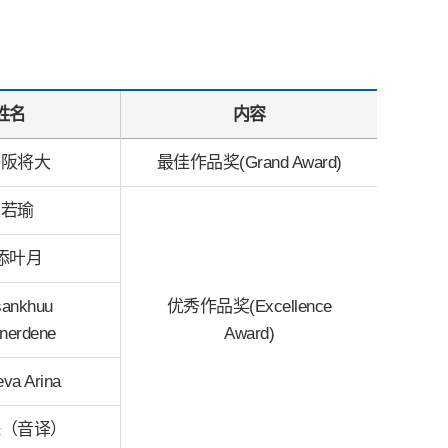
姓名
内容
子阪将大
最佳作品奖(Grand Award)
王若瑜
添叶月
sankhuu
优秀作品奖(Excellence
nerdene
Award)
eva Arina
珠（音译）