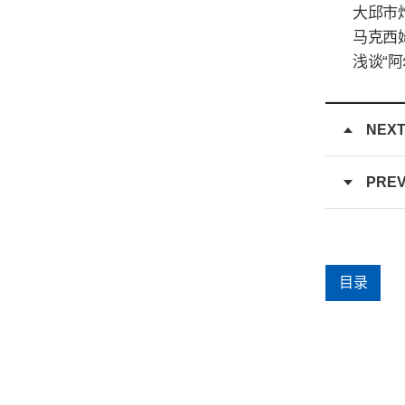
大邱市
马克西
浅谈“
NEX
PRE
目录