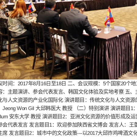
时间：2017年8月16日至18日 二、会议规模：5个国家20
容：主题演讲、参会代表发言、韩国文化体验及实地考察 五、主
化与人文资源的产业化国际化 演讲题目：传统文化与人文资源的产
Jeong Won Gil 大邱韩医大 教授 （二）特别演讲 演讲
Si Bum 安东大学 教授 演讲题目2：亚洲文化资源的价值形成及运营 
参会代表发言 发言题目1：欢迎参加陕西省文博会 发言人：王
席 发言题目2：城市中的文化政策---以2017大邱炸鸡啤酒文化节为例