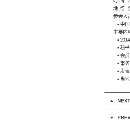
时 间 : 2
地 点 
参会人员
▪ 中国
主要内
▪ 20
▪ 秘
▪ 会
▪ 事
▪ 发
▪ 当
NEX
PRE