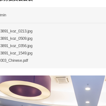
min
3891_koz_0213.jpg
3891_koz_0509.jpg
3891_koz_0356.jpg
3891_koz_1549.jpg
003_Chinese.pdf