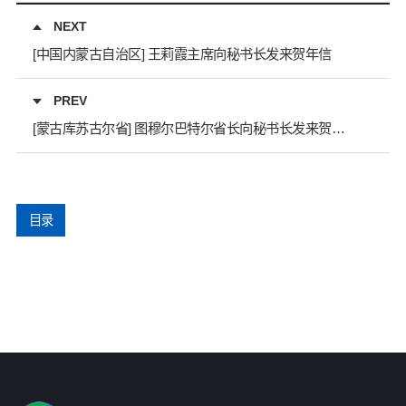
NEXT
[中国内蒙古自治区] 王莉霞主席向秘书长发来贺年信
PREV
[蒙古库苏古尔省] 图穆尔巴特尔省长向秘书长发来贺年卡
目录