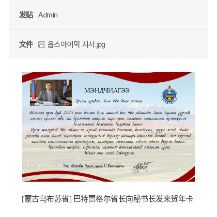
发贴
Admin
文件
옵스아이막 지사.jpg
[蒙古乌布苏省] 巴特贾格尔省长向秘书长发来贺年卡