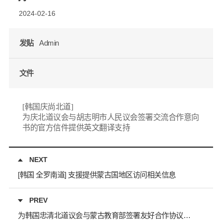
2024-02-16
发贴
Admin
文件
[韩国庆尚北道]
为庆北道议会与胡志明市人民议会签署交流合作意向
书的官方信件提供英文翻译支持
NEXT
[韩国 全罗南道] 支援提供蒙古国地区访问相关信息
PREV
为韩国忠清北道议会与蒙古教育部签署友好合作协议提供翻译支持