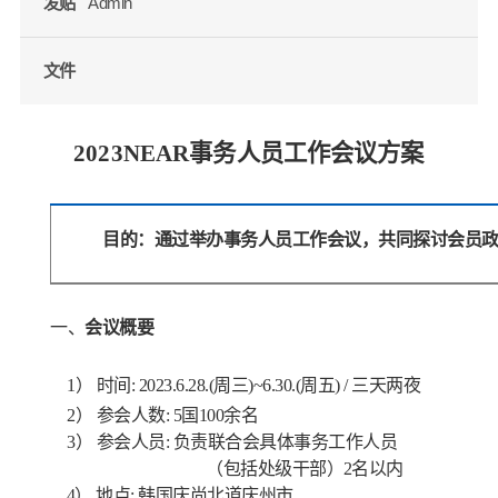
发贴
Admin
文件
2023NEAR
事
务
人
员
工作
会议方案
目的：通过举办事务人员工作会议，共同探讨会员
一、
会议概要
1
）
时间
: 2023.6.28.(
周三
)~6.30.(
周五
) / 三天两夜
2
）
参会人数
: 5
国
100
余名
3
）
参会人员
: 负责
联合会具体事务工作人员
（包括处级干部）
2
名以内
4
）
地点
:
韩国庆尚北道庆州市