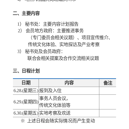
二、主要内容
1
）
秘书处
：
主要
内容计划报告
2
）
会员地方政府
：
主要推进事务
（专门委员会相关议题）、项目宣传推介、
传统文化体验、实地探访及产业考察
3
）
秘书处
及
会员政府
：
联合会相关提案及合作交流相关议题
三、
日程
计划
日期
内容
备注
6.28.(
星期三
)
报到及入住
事务人员
会议，
6.29.(
星期四
)
传统文化体验等
6.30.(
星期五
)
实地考察及欢送
※
上述日程会随实际情况而产生变动