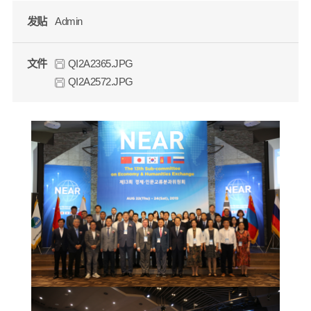
发贴
Admin
文件
QI2A2365.JPG
QI2A2572.JPG