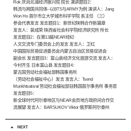
Rok 庆尚北道经济振兴院 院长 演讲题目2：
韩流与跨国共同体--以BTS与ARMY为例 演讲人：Jang
Won Ho 首尔市立大学城市科学学院 系主任 （三）
参会代表发言 发言题目1：新世纪陕韩合作新篇章
发言人：裴成荣 陕西省社会科学院经济研究所 所长
发言题目2：在第13届NEAR经纪·
人文交流专门委员会上的发言 发言人：卫红
中国国际贸易促进委员会内蒙古自治区贸易促进会
副会长 发言题目3：富山县经济文化旅游交流 发言人：
今村齐生 日本富山县 发言题目4：
蒙古国劳动社会福祉部韩国事务所
（劳动社会福祉中心）发言 发言人：Tsend
Munkhtsatsral 劳动社会福祉部驻韩国首尔事务所 事务官
发言题目5：
新全球时代阿尔泰地区与NEAR会员地方政府间合作交
流展望 发言人：BARSUKOV Viktor 俄罗斯阿尔泰州
NEXT